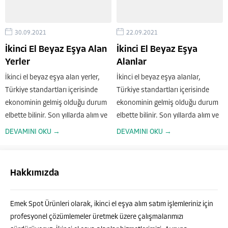
30.09.2021
22.09.2021
İkinci El Beyaz Eşya Alan
İkinci El Beyaz Eşya
Yerler
Alanlar
İkinci el beyaz eşya alan yerler,
İkinci el beyaz eşya alanlar,
Türkiye standartları içerisinde
Türkiye standartları içerisinde
ekonominin gelmiş olduğu durum
ekonominin gelmiş olduğu durum
elbette bilinir. Son yıllarda alım ve
elbette bilinir. Son yıllarda alım ve
satım güçleri insanları oldukça
satım güçleri insanları oldukça
DEVAMINI OKU →
DEVAMINI OKU →
fazla sıkıntıya sokar. Ellerindeki
fazla sıkıntıya sokar. Ellerindeki
pahalı olan bir eşyayı satarak
pahalı olan bir eşyayı satarak
daha ucuza ve...
daha ucuza ve daha...
Hakkımızda
Emek Spot Ürünleri olarak, ikinci el eşya alım satım işlemleriniz için
profesyonel çözümlemeler üretmek üzere çalışmalarımızı