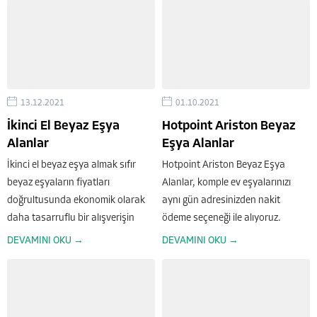
Öncelikle bilinmelidir ki her
uzman ekiplerimiz her türlü marka
zaman...
ve model çamaşır makineleri ile
ilgilenir. Çamaşır...
13.12.2021
01.10.2021
İkinci El Beyaz Eşya
Hotpoint Ariston Beyaz
Alanlar
Eşya Alanlar
İkinci el beyaz eşya almak sıfır
Hotpoint Ariston Beyaz Eşya
beyaz eşyaların fiyatları
Alanlar, komple ev eşyalarınızı
doğrultusunda ekonomik olarak
aynı gün adresinizden nakit
daha tasarruflu bir alışverişin
ödeme seçeneği ile alıyoruz.
imkânını verir. Bu imkân sayesinde
DEVAMINI OKU →
DEVAMINI OKU →
ikinci el beyaz eşyalar bozuk ve
arızalı olmayarak sıfıra yakın ve
garantili ürünler de...