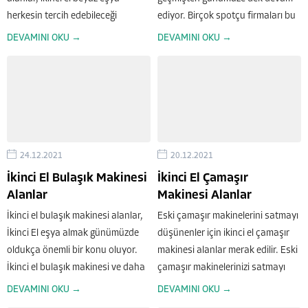
herkesin tercih edebileceği
ediyor. Birçok spotçu firmaları bu
eşyalardandır. İkinci el olmasının
hizmeti sunarken beklentilere
DEVAMINI OKU →
DEVAMINI OKU →
bir amacı müşterilerin daha
yeteri düzeyde hitap etmiyor. Bu
ekonomik bir alışveriş sağlaması
da müşteri memnuniyetsizliğine
ve aynı zamanda fazla ürün alımı
sebep oluyor. Profesyonel ikinci el
gibi alışkanlıklardan
altus beyaz eşya alanlar
uzaklaşmasıdır. İkinci...
firmamız...
24.12.2021
20.12.2021
İkinci El Bulaşık Makinesi
İkinci El Çamaşır
Alanlar
Makinesi Alanlar
İkinci el bulaşık makinesi alanlar,
Eski çamaşır makinelerini satmayı
İkinci El eşya almak günümüzde
düşünenler için ikinci el çamaşır
oldukça önemli bir konu oluyor.
makinesi alanlar merak edilir. Eski
İkinci el bulaşık makinesi ve daha
çamaşır makinelerinizi satmayı
pek çok ürün alımı için satıcının
düşünüyorsanız firmamız ile
DEVAMINI OKU →
DEVAMINI OKU →
güvenilirliği oldukça önemlidir.
iletişime geçebilirsiniz. Alanında