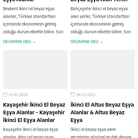
Beykent ikinci el beyaz eşya
Bahçeşehir ikinci el beyaz eşya
alanlar, Türkiye standartları
alan yerler, Türkiye standartları
içerisinde ekonominin gelmiş
içerisinde ekonominin gelmiş
olduğu durum elbette bilinir. Son
olduğu durum elbette bilinir. Son
yıllarda alım ve satım güçleri
yıllarda alım ve satım güçleri
DEVAMINI OKU →
DEVAMINI OKU →
insanları oldukça fazla sıkıntıya
insanları oldukça fazla sıkıntıya
sokar. Ellerindeki pahalı olan bir
sokar. Ellerindeki pahalı olan bir
eşyayı satarak daha ucuza ve...
eşyayı satarak daha ucuza...
07.01.2022
29.12.2021
Kayaşehir İkinci El Beyaz
İkinci El Altus Beyaz Eşya
Eşya Alanlar – Kayaşehir
Alanlar & Altus Beyaz
İkinci El Eşya Alanlar
Eşya
Kayaşehir ikinci el beyaz eşya
İkinci el beyaz eşya alımı
alanlar, ikinci el beyaz eşya
geçmişten günümüze dek devam