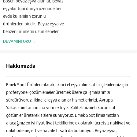
Bosch beyaz eşya alanlar, Beyaz
eşyalar tüm dünya üzerinde her
evde kullanılan zorunlu
ürünlerden biridir. Beyaz eşya ve
benzeri ürünlerin uzun seneler
boyunca kullanım yapılabilmesi
DEVAMINI OKU →
için garantili ve kaliteli olarak
üretilmesi ve piyasaya sunuluyor
olması...
Hakkımızda
Emek Spot Ürünleri olarak, ikinci el eşya alım satım işlemleriniz için
profesyonel çözümlemeler üretmek üzere çalışmalarımızı
sürdürüyoruz. İkinci el eşya alanlar hizmetlerimizi, Avrupa
Yakası’nın tamamına vermekteyiz. Kaliteli hizmeti kurumsal
çözümler üreterek sizlere sunuyoruz. Emek Spot firmamızdan
alacağınız en iyi fiyat fiyat tekliflerine ek olarak, ücretsiz nakliyat ve
Emek Spot
nakit ödeme, eft ve havale fırsatı da bulunuyor. Beyaz eşya,