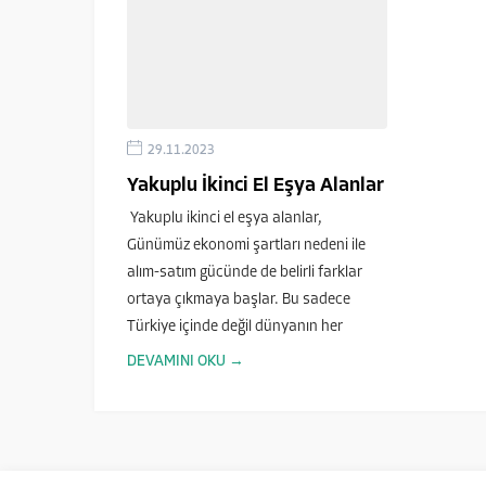
29.11.2023
Yakuplu İkinci El Eşya Alanlar
Yakuplu ikinci el eşya alanlar,
Günümüz ekonomi şartları nedeni ile
alım-satım gücünde de belirli farklar
ortaya çıkmaya başlar. Bu sadece
Türkiye içinde değil dünyanın her
yerinde aynı düzeyde devam eder. Sıfır
DEVAMINI OKU →
bir eşyanın maliyeti kişinin...