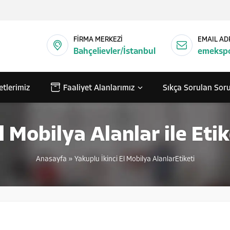
FİRMA MERKEZİ
EMAIL AD
Bahçelievler/İstanbul
emekspo
etlerimiz
Faaliyet Alanlarımız
Sıkça Sorulan Soru
l Mobilya Alanlar ile Et
Anasayfa
»
Yakuplu İkinci El Mobilya AlanlarEtiketi