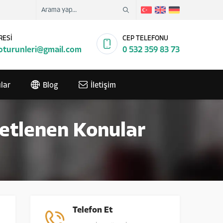
RESİ
CEP TELEFONU
turunleri@gmail.com
0 532 359 83 73
lar
Blog
İletişim
iketlenen Konular
Telefon Et