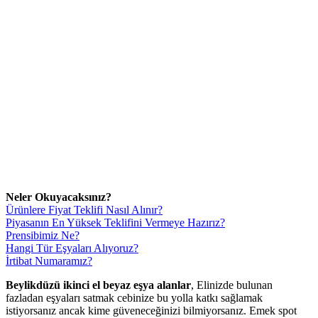
Neler Okuyacaksınız?
Ürünlere Fiyat Teklifi Nasıl Alınır?
Piyasanın En Yüksek Teklifini Vermeye Hazırız?
Prensibimiz Ne?
Hangi Tür Eşyaları Alıyoruz?
İrtibat Numaramız?
Beylikdüzü ikinci el beyaz eşya alanlar
, Elinizde bulunan
fazladan eşyaları satmak cebinize bu yolla katkı sağlamak
istiyorsanız ancak kime güveneceğinizi bilmiyorsanız. Emek spot