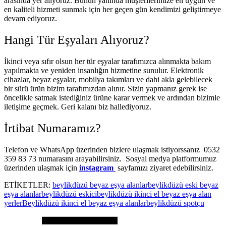
arasında yer alıyoruz. Bunun yanında müşterilerimize en uygun ve
en kaliteli hizmeti sunmak için her geçen gün kendimizi geliştirmeye
devam ediyoruz.
Hangi Tür Eşyaları Alıyoruz?
İkinci veya sıfır olsun her tür eşyalar tarafımızca alınmakta bakım
yapılmakta ve yeniden insanlığın hizmetine sunulur. Elektronik
cihazlar, beyaz eşyalar, mobilya takımları ve dahi akla gelebilecek
bir sürü ürün bizim tarafımızdan alınır. Sizin yapmanız gerek ise
öncelikle satmak istediğiniz ürüne karar vermek ve ardından bizimle
iletişime geçmek. Geri kalanı biz hallediyoruz.
İrtibat Numaramız?
Telefon ve WhatsApp üzerinden bizlere ulaşmak istiyorssanız 0532
359 83 73 numarasını arayabilirsiniz. Sosyal medya platformumuz
üzerinden ulaşmak için
instagram
sayfamızı ziyaret edebilirsiniz.
ETİKETLER:
beylikdüzü beyaz eşya alanlar
beylikdüzü eski beyaz
eşya alanlar
beylikdüzü eskici
beylikdüzü ikinci el beyaz eşya alan
yerler
Beylikdüzü ikinci el beyaz eşya alanlar
beylikdüzü spotçu