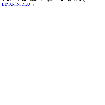
daha ucuz ve daha kullanışlı eşyalar alma düşüncesine girer....
DEVAMINI OKU →