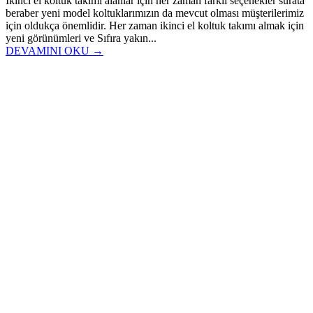
İkinci el koltuk takımı alanlar için her zaman farklı seçenekler surata
beraber yeni model koltuklarımızın da mevcut olması müşterilerimiz
için oldukça önemlidir. Her zaman ikinci el koltuk takımı almak için
yeni görünümleri ve Sıfıra yakın...
DEVAMINI OKU →