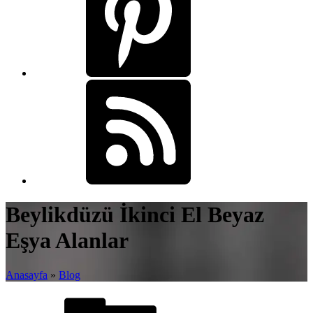
Beylikdüzü İkinci El Beyaz
Eşya Alanlar
Anasayfa
»
Blog