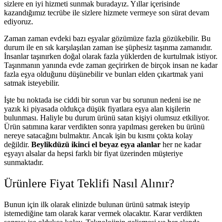
sizlere en iyi hizmeti sunmak buradayız. Yıllar içerisinde
kazandığımız tecrübe ile sizlere hizmete vermeye son sürat devam
ediyoruz.
Zaman zaman evdeki bazı eşyalar gözümüze fazla gözükebilir. Bu
durum ile en sık karşılaşılan zaman ise şüphesiz taşınma zamanıdır.
İnsanlar taşınırken doğal olarak fazla yüklerden de kurtulmak istiyor.
Taşınmanın yanında evde zaman geçirirken de birçok insan ne kadar
fazla eşya olduğunu düşünebilir ve bunları elden çıkartmak yani
satmak isteyebilir.
İşte bu noktada ise ciddi bir sorun var bu sorunun nedeni ise ne
yazık ki piyasada oldukça düşük fiyatlara eşya alan kişilerin
bulunması. Haliyle bu durum ürünü satan kişiyi olumsuz etkiliyor.
Ürün satımına karar verdikten sonra yapılması gereken bu ürünü
nereye satacağını bulmaktır. Ancak işin bu kısmı çokta kolay
değildir.
Beylikdüzü ikinci el beyaz eşya alanlar
her ne kadar
eşyayı alsalar da hepsi farklı bir fiyat üzerinden müşteriye
sunmaktadır.
Ürünlere Fiyat Teklifi Nasıl Alınır?
Bunun için ilk olarak elinizde bulunan ürünü satmak isteyip
istemediğine tam olarak karar vermek olacaktır. Karar verdikten