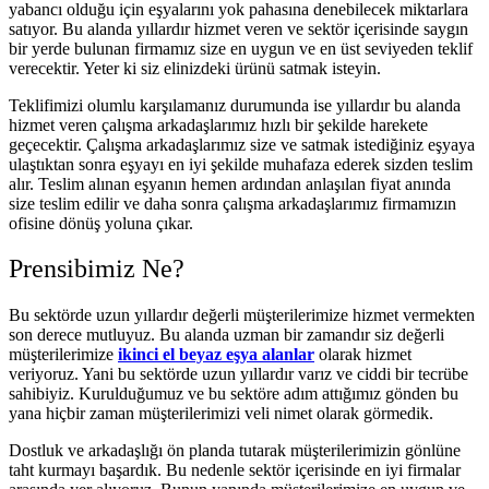
yabancı olduğu için eşyalarını yok pahasına denebilecek miktarlara
satıyor. Bu alanda yıllardır hizmet veren ve sektör içerisinde saygın
bir yerde bulunan firmamız size en uygun ve en üst seviyeden teklif
verecektir. Yeter ki siz elinizdeki ürünü satmak isteyin.
Teklifimizi olumlu karşılamanız durumunda ise yıllardır bu alanda
hizmet veren çalışma arkadaşlarımız hızlı bir şekilde harekete
geçecektir. Çalışma arkadaşlarımız size ve satmak istediğiniz eşyaya
ulaştıktan sonra eşyayı en iyi şekilde muhafaza ederek sizden teslim
alır. Teslim alınan eşyanın hemen ardından anlaşılan fiyat anında
size teslim edilir ve daha sonra çalışma arkadaşlarımız firmamızın
ofisine dönüş yoluna çıkar.
Prensibimiz Ne?
Bu sektörde uzun yıllardır değerli müşterilerimize hizmet vermekten
son derece mutluyuz. Bu alanda uzman bir zamandır siz değerli
müşterilerimize
ikinci el beyaz eşya alanlar
olarak hizmet
veriyoruz. Yani bu sektörde uzun yıllardır varız ve ciddi bir tecrübe
sahibiyiz. Kurulduğumuz ve bu sektöre adım attığımız gönden bu
yana hiçbir zaman müşterilerimizi veli nimet olarak görmedik.
Dostluk ve arkadaşlığı ön planda tutarak müşterilerimizin gönlüne
taht kurmayı başardık. Bu nedenle sektör içerisinde en iyi firmalar